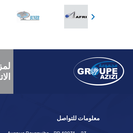
لمز
الات
معلومات للتواصل