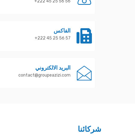
56 56 25 45 222+
الفاكس
57 56 25 45 222+
البريد الالكتروني
contact@groupeazizi.com
شركائنا