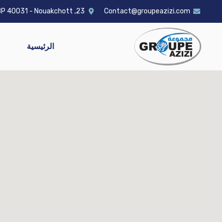
23, Avenue Bourguiba - BP 40031 - Nouakchott
Contact@groupeazizi.com
الرئيسية