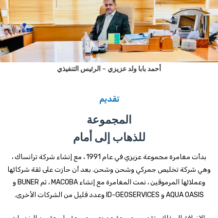
أحمد بابا ولد عزيزي – الرئيس التنفيذي
تقديم
المجموعة
للذهاب إلى أمام
بدأت مغامرة مجموعة عزيزي في عام 1991 ، مع إنشاء شركة ترانساك ،
وهي شركة تخليص جمركي وشحن وشحن. بعد أن حازت على ثقة شركائها
وعملائها المرموقين ، نمت المغامرة مع إنشاء MACOBA ، ثم BUNER و
AQUA OASIS و ID-GEOSERVICES وعدد قليل من الشركات الأخرى.